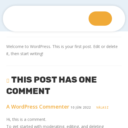
Hello world!
0
Ft
Prucsi Richárd
június 10, 2022
Uncategorized
1 Comment
Welcome to WordPress. This is your first post. Edit or delete
it, then start writing!
THIS POST HAS ONE
COMMENT
A WordPress Commenter
10 JÚN 2022
VÁLASZ
Hi, this is a comment.
To get started with moderating, editing, and deleting