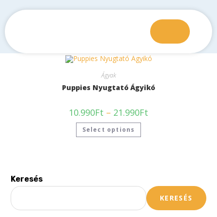
0
Ft
Ágyak
Puppies Nyugtató Ágyikó
10.990
Ft
–
21.990
Ft
Select options
Keresés
KERESÉS