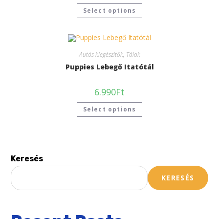
Select options
Autós kiegészítők
,
Tálak
Puppies Lebegő Itatótál
6.990
Ft
Select options
Keresés
KERESÉS