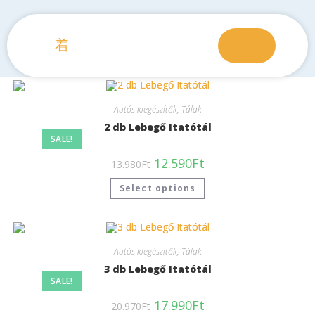
0
Ft
Autós kiegészítők
,
Tálak
2 db Lebegő Itatótál
SALE!
12.590
Ft
13.980
Ft
Select options
Autós kiegészítők
,
Tálak
3 db Lebegő Itatótál
SALE!
17.990
Ft
20.970
Ft