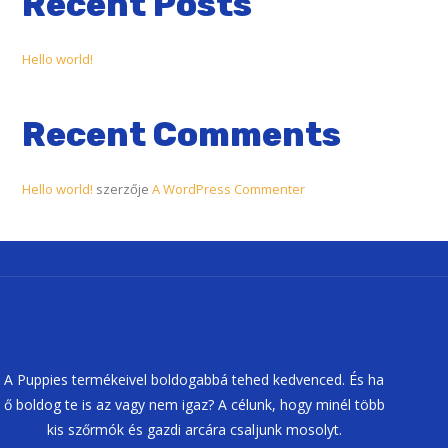
Recent Posts
Hello world!
Recent Comments
Hello world!
szerzője
A WordPress Commenter
A Puppies termékeivel boldogabbá tehed kedvenced. És ha
ő boldog te is az vagy nem igaz? A célunk, hogy minél több
kis szőrmók és gazdi arcára csaljunk mosolyt.