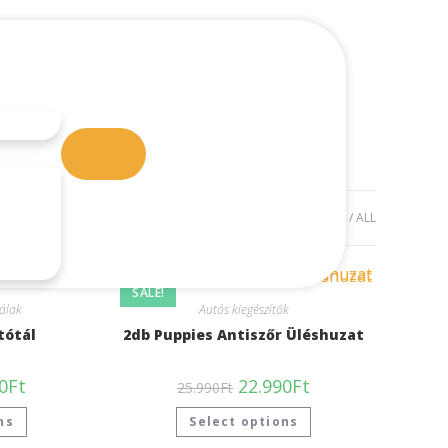
0
Ft
VIEW:
12
24
ALL
SALE!
álak
Autós kiegészítők
tótál
2db Puppies Antiszőr Üléshuzat
0
Ft
22.990
Ft
25.990
Ft
ns
Select options