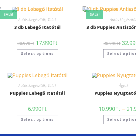
SALE!
SALE!
Autós kiegészítők
,
Tálak
Autós kiegészítő
3 db Lebegő Itatótál
3 db Puppies Antisző
17.990
Ft
32.99
20.970
Ft
38.990
Ft
Select options
Select optio
Autós kiegészítők
,
Tálak
Ágyak
Puppies Lebegő Itatótál
Puppies Nyugtató
6.990
Ft
10.990
Ft
–
21.
Select options
Select optio