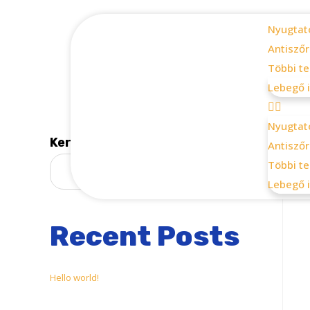
Nyugtat
Antiszőr
Többi t
Lebegő i
Nyugtat
Keresés
Antiszőr
Többi t
KERESÉS
Lebegő i
Recent Posts
Hello world!