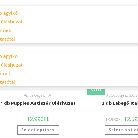
ó ágyikó
 üléshuzat
ermék
tatótál
ó ágyikó
 üléshuzat
ermék
tatótál
SALE!
Autós kiegészítők
Autós kiegészítők
,
T
1 db Puppies Antiszőr Üléshuzat
2 db Lebegő Ita
12.990
Ft
12.59
13.980
Ft
Select options
Select optio