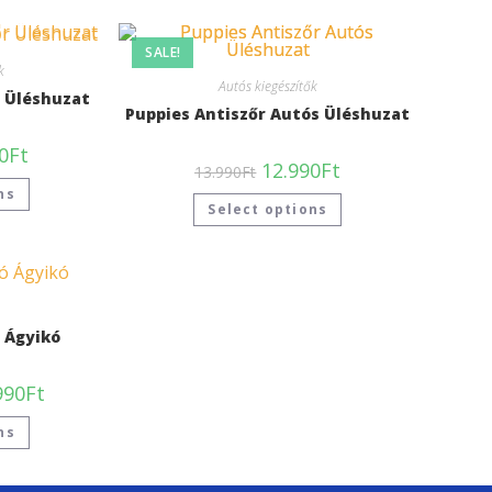
SALE!
k
Autós kiegészítők
r Üléshuzat
Puppies Antiszőr Autós Üléshuzat
0
Ft
12.990
Ft
13.990
Ft
ns
Select options
 Ágyikó
990
Ft
ns